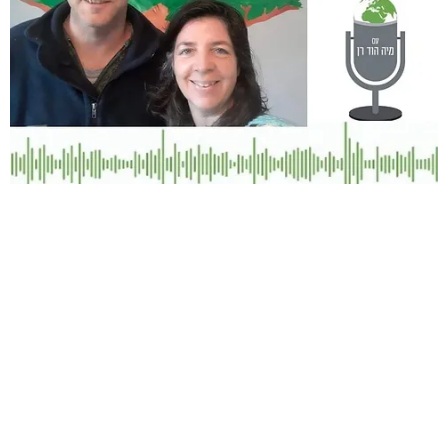
ימי רף מתראיין בפודקאסט "סיפור ירוק"
כיצד הליקוט הפך מחוויה של עוני לשפע?
מה עושים ציידים לקטים רוב שעות היום?
עד כמה חווית השובע והרעב הן בראש?
מאיפה ידעה סבתא עליזה ממינכן ללקט פטריות?