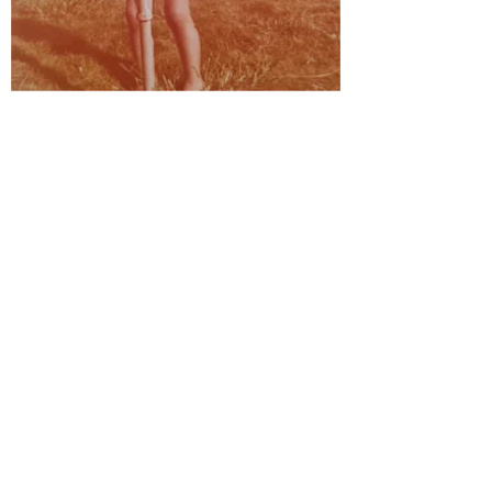
ללמוד כמו בטבע – לא רק מהספרים
פתי למימדי ההרס וההכחדה של הטבע. היה בי דחף
יל את העולם.
תי לגרעין הקשה של הפעילים הסביבתיים בארץ של סוף
ת התשעים וראשית שנות האלפיים. הייתי שותף לכמה
ה מעשים אקטיביסטיים.
ך הפעילות הסביבתית הבנתי, שהעולם נהרס על ידי שתי
ות שווא הנפוצות בקרב בני אדם: