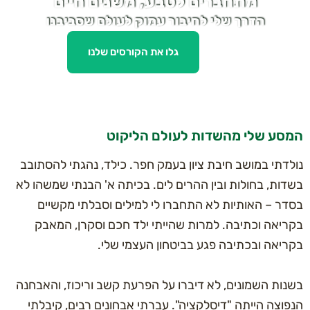
מתחברים לטבע, משנים חיים
-
t
הדרך שלי לחיבור עמוק לעולם שסביבנו
e
x
t
גלו את הקורסים שלנו
ע שלי מהשדות לעולם הליקוט
תי במושב חיבת ציון בעמק חפר. כילד, נהגתי להסתובב
ת, בחולות ובין ההרים לים. בכיתה א' הבנתי שמשהו לא
ר – האותיות לא התחברו לי למילים וסבלתי מקשיים
יאה וכתיבה. למרות שהייתי ילד חכם וסקרן, המאבק
יאה ובכתיבה פגע בביטחון העצמי שלי.
ת השמונים, לא דיברו על הפרעת קשב וריכוז, והאבחנה
צה הייתה "דיסלקציה". עברתי אבחונים רבים, קיבלתי