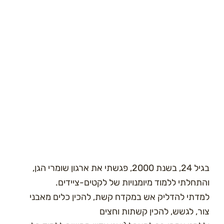
 חיים כזו, מובילה לתחושת ניתוק מהטבע ומתעלמת
יבות הטבע לקיום המערכת האקולוגית ולבריאות הנפשית
האדם.
 במעגל קסמים, נוצר מחסור רגשי, שהדרך למלא אותו היא
ן לקנות עוד משהו.
בגיל 24, בשנת 2000, פגשתי את ארגון שומרי הגן,
התחלתי ללמוד מיומנויות של לקטים-ציידים.
מדתי להדליק אש במקדח קשת, להכין כלים מאבני
ור, לגשש, להכין קשתות וחצים