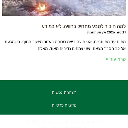
חיבור לטבע מתחיל בחוויה, לא במידע
אין תגובות
 עד המותניים, אני חוצה ביצה סבוכה באזור מישור החוף. כשהגעתי
ב הסבך מצאתי שני צמחים נדירים מאוד, מאלה
עוד »
הצהרת נגישות
מדיניות פרטיות
W
F
Y
E
h
n
a
o
כל הזכויות שמורות לשורשים של צמיחה @ 2025
u
a
v
c
תכנון ועיצוב אילנה מוסקוביץ