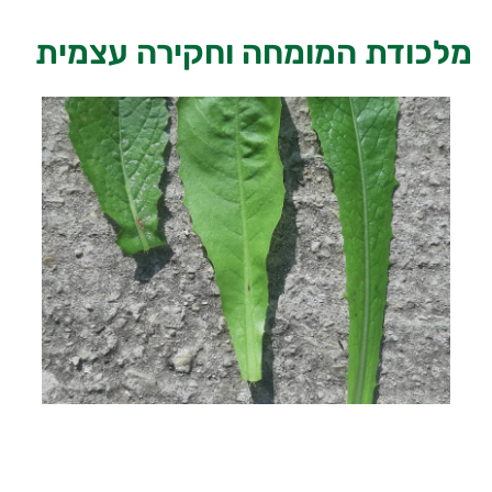
-
t
e
כודת המומחה וחקירה עצמית
x
t